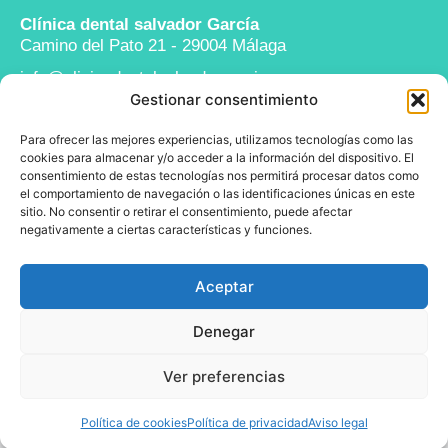
Clínica dental salvador García
Camino del Pato 21 - 29004 Málaga
info@clinicadentalsalvadorgarcia.com
Gestionar consentimiento
952 24 43 11
Para ofrecer las mejores experiencias, utilizamos tecnologías como las
Legal
cookies para almacenar y/o acceder a la información del dispositivo. El
Aviso legal
consentimiento de estas tecnologías nos permitirá procesar datos como
el comportamiento de navegación o las identificaciones únicas en este
Política de privacidad
sitio. No consentir o retirar el consentimiento, puede afectar
negativamente a ciertas características y funciones.
Política de cookies
Aceptar
© 2025 Clínica Dental Salvador García
Denegar
Ver preferencias
Diseño:
La Factoría Creativa
Política de cookies
Política de privacidad
Aviso legal