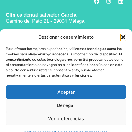
Clínica dental salvador García
Camino del Pato 21 - 29004 Málaga
info@clinicadentalsalvadorgarcia.com
Gestionar consentimiento
952 24 43 11
Para ofrecer las mejores experiencias, utilizamos tecnologías como las
Legal
cookies para almacenar y/o acceder a la información del dispositivo. El
Aviso legal
consentimiento de estas tecnologías nos permitirá procesar datos como
el comportamiento de navegación o las identificaciones únicas en este
Política de privacidad
sitio. No consentir o retirar el consentimiento, puede afectar
negativamente a ciertas características y funciones.
Política de cookies
Aceptar
© 2025 Clínica Dental Salvador García
Denegar
Ver preferencias
Diseño:
La Factoría Creativa