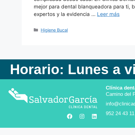
mejor para dental blanqueadora para ti, 
expertos y la evidencia …
Leer más
Higiene Bucal
Horario: Lunes a v
Clínica dent
Camino del P
info@clinica
952 24 43 11