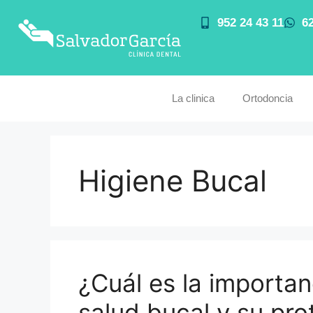
952 24 43 11
6
La clinica
Ortodoncia
Higiene Bucal
¿Cuál es la importanc
salud bucal y su pro