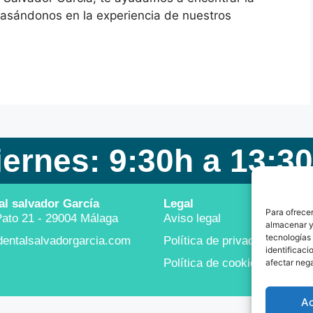
basándonos en la experiencia de nuestros
iernes: 9:30h a 13:30
al salvador García
Legal
Para ofrecer
ato 21 - 29004 Málaga
Aviso legal
almacenar y/
tecnologías
dentalsalvadorgarcia.com
Política de privacidad
identificaci
Política de cookies
afectar nega
A